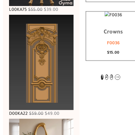
L00KA75
$
55.00
$
39.00
Crowns
F0036
$
15.00
1
2
3
→
D00KA22
$
59.00
$
49.00