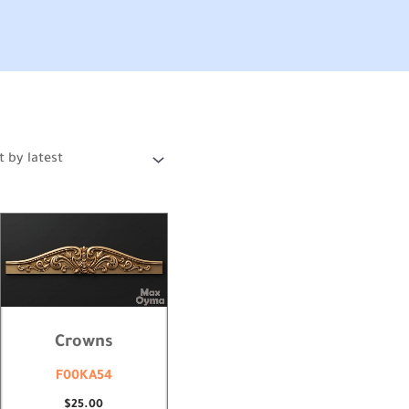
Crowns
F00KA54
$
25.00