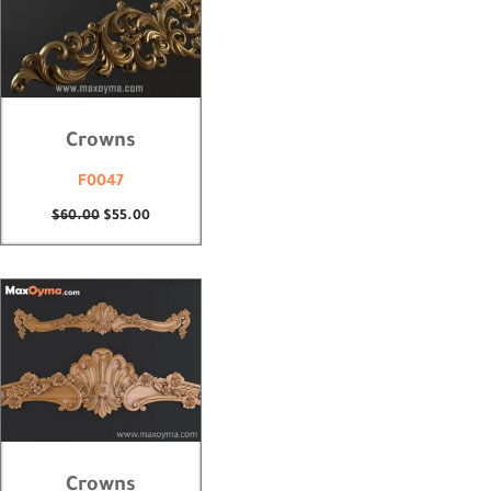
Crowns
F0047
$
60.00
$
55.00
Crowns