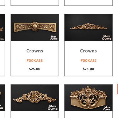
Crowns
Crowns
F00KA53
F00KA52
$
25.00
$
25.00