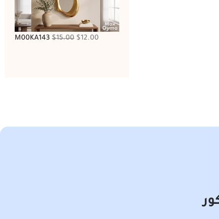
M00KA143
$
15.00
$
12.00
ور