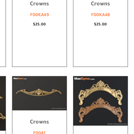
Crowns
Crowns
F00KA49
F00KA48
$
25.00
$
25.00
Crowns
F0041