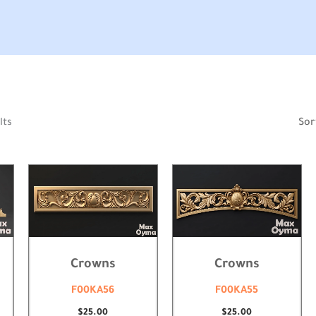
Sorted
lts
by
latest
Crowns
Crowns
F00KA56
F00KA55
$
25.00
$
25.00