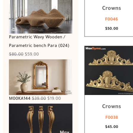
Crowns
F0046
$
50.00
Parametric Wavy Wooden /
Parametric bench Para (024)
$
80.00
$
59.00
M00KA144
$
39.00
$
19.00
Crowns
F0038
$
45.00