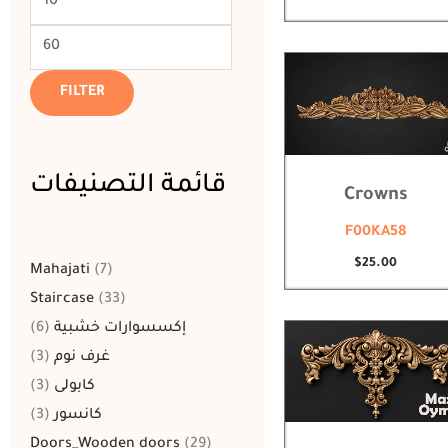
FILTER
قائمة التصنيفات
Crowns
F00KA58
$
25.00
Mahajati
7
Staircase
33
6
إكسسوارات خشبية
3
غرف نوم
3
كابولى
3
كانسور
Doors_Wooden doors
29