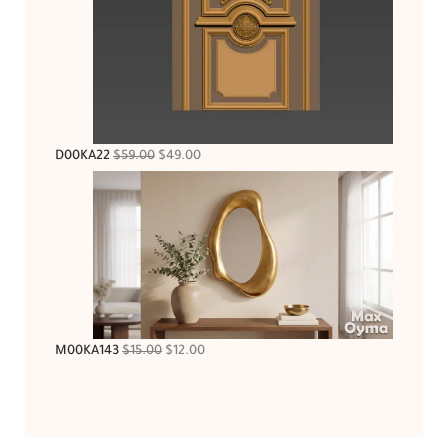
D00KA22
$
59.00
$
49.00
M00KA143
$
15.00
$
12.00