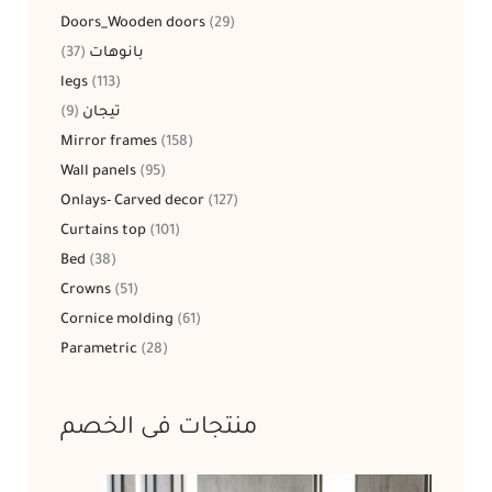
Doors_Wooden doors
29
37
بانوهات
legs
113
9
تيجان
Mirror frames
158
Wall panels
95
Onlays- Carved decor
127
Curtains top
101
Bed
38
Crowns
51
Cornice molding
61
Parametric
28
منتجات فى الخصم