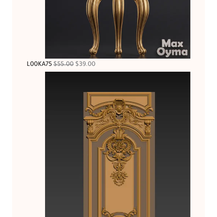
L00KA75
$
55.00
$
39.00