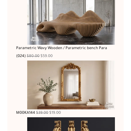
Parametric Wavy Wooden / Parametric bench Para
(024)
$
80.00
$
59.00
M00KA144
$
39.00
$
19.00