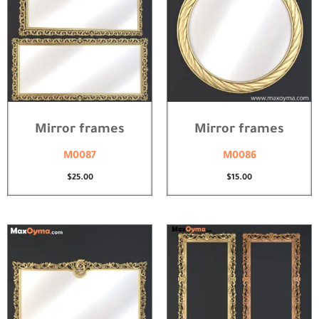
Mirror frames
Mirror frames
M0087
M0086
$
25.00
$
15.00