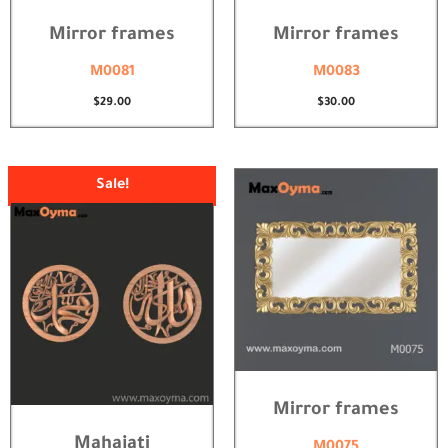
Mirror frames
Mirror frames
M0081
M0083
$
29.00
$
30.00
Original
Current
Sale!
price
price
was:
is:
$50.00.
$35.00.
Mirror frames
Mahajati
M0075