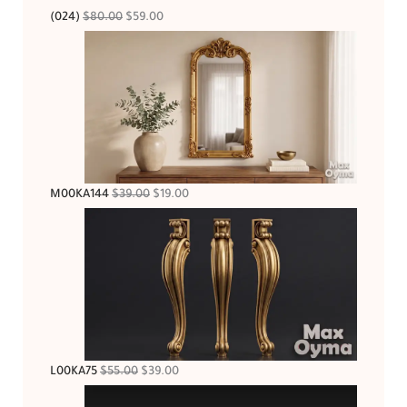
(024)
$
80.00
$
59.00
M00KA144
$
39.00
$
19.00
L00KA75
$
55.00
$
39.00