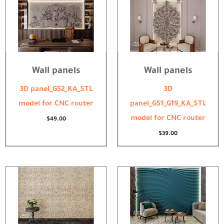
Wall panels
Wall panels
3D panel_G52_KA_STL
3D
model for CNC router
panel_G51_G19_KA_STL
model for CNC router
$
49.00
$
39.00