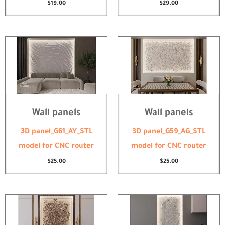
$
19.00
$
29.00
Wall panels
Wall panels
3D panel_G61_AY_STL
3D panel_G59_AG_STL
model for CNC router
model for CNC router
$
25.00
$
25.00