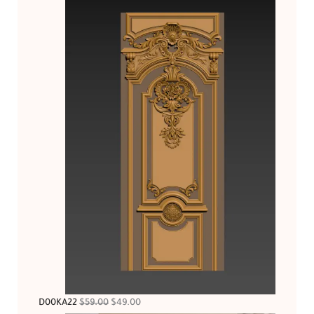
D00KA22
$
59.00
$
49.00