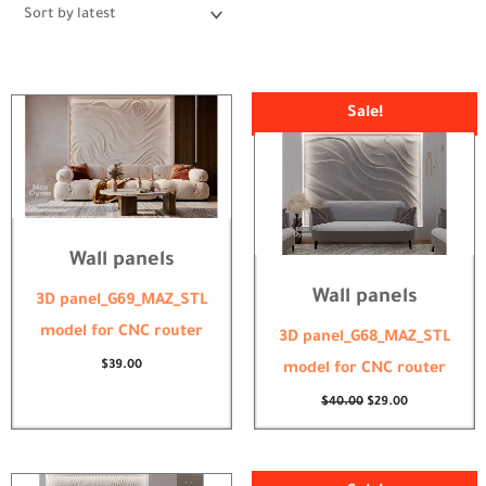
latest
Original
Current
Sale!
price
price
was:
is:
$40.00.
$29.00.
Wall panels
Wall panels
3D panel_G69_MAZ_STL
model for CNC router
3D panel_G68_MAZ_STL
$
39.00
model for CNC router
$
40.00
$
29.00
Original
Current