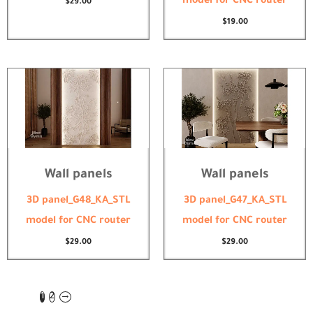
model for CNC router
$
29.00
$
19.00
Wall panels
Wall panels
3D panel_G48_KA_STL
3D panel_G47_KA_STL
model for CNC router
model for CNC router
$
29.00
$
29.00
1
2
→