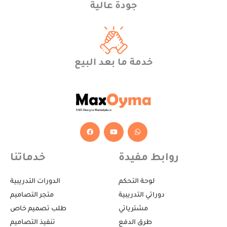
جودة عالية
خدمة ما بعد البيع
F
Y
W
a
o
h
c
u
a
e
t
t
b
u
s
روابط مفيدة
خدماتنا
o
b
a
o
e
p
k
p
لوحة التحكم
الدورات التدريبية
دوراتي التدريبية
متجر التصاميم
مشترياتي
طلب تصميم خاص
طرق الدفع
تنفيذ التصاميم