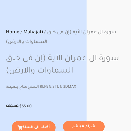
/ سورة ال عمران الأية (إن فى خلق
Mahajati
/
Home
السماوات والارض)
سورة ال عمران الأية (إن فى خلق
السماوات والارض)
المنتج متاح بصيغة RLF9 & STL & 3DMAX
Original
Current
$
60.00
$
55.00
price
price
was:
is:
شراء مباشر
أضف إلى السلة
$60.00.
$55.00.