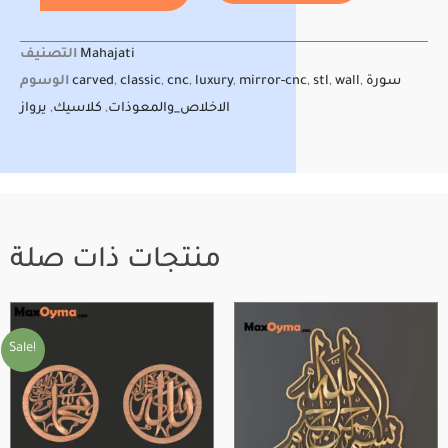
Mahajati
التصنيف
سورة
,
wall
,
stl
,
mirror-cnc
,
luxury
,
cnc
,
classic
,
carved
الوسوم
الاخلاص_والمعوذات
,
كلاسيك
,
يرواز
منتجات ذات صلة
Original
Current
price
price
was:
is:
Sale!
$50.00.
$35.00.