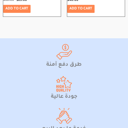
$
30.00
$
25.00
$
40.00
ADD TO CART
ADD TO CART
طرق دفع آمنة
جودة عالية