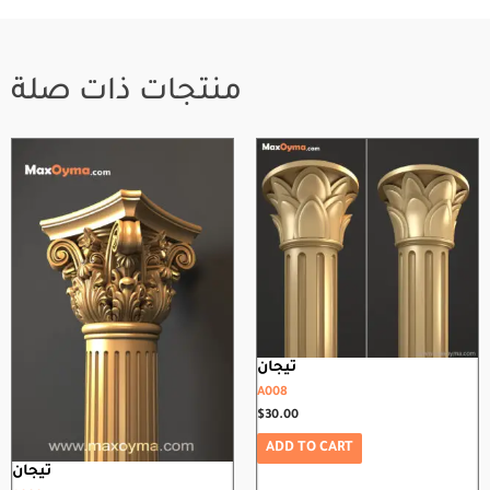
منتجات ذات صلة
تيجان
A008
$
30.00
ADD TO CART
تيجان