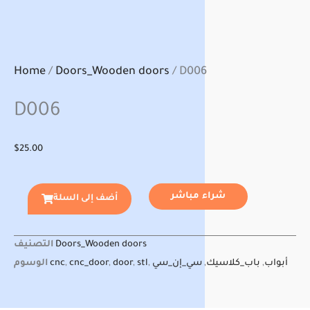
Home
/
Doors_Wooden doors
/ D006
D006
$
25.00
شراء مباشر
أضف إلى السلة
Doors_Wooden doors
التصنيف
أبواب
,
باب_كلاسيك
,
سي_إن_سي
,
stl
,
door
,
cnc_door
,
cnc
الوسوم