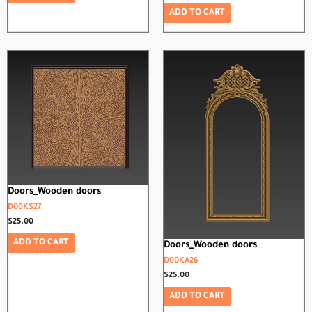
ADD TO CART
Doors_Wooden doors
D00KS27
$
25.00
ADD TO CART
Doors_Wooden doors
D00KA26
$
25.00
ADD TO CART