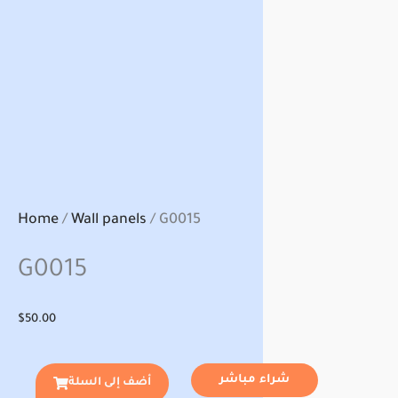
Home
/
Wall panels
/ G0015
G0015
$
50.00
شراء مباشر
أضف إلى السلة