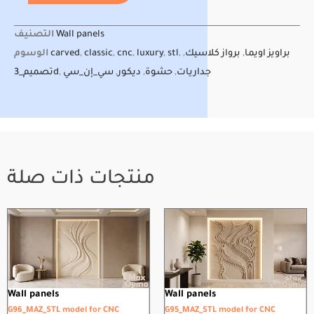
التصنيف
Wall panels
الوسوم
carved
,
classic
,
cnc
,
luxury
,
stl
,
,
برواز كلاسيك
,
براويز اويما
تصميم_3d
,
سي_إن_سي
,
ديكور
,
حشوة
,
جداريات
منتجات ذات صلة
Wall panels
Wall panels
G96_MAZ_STL model for CNC
G95_MAZ_STL model for CNC