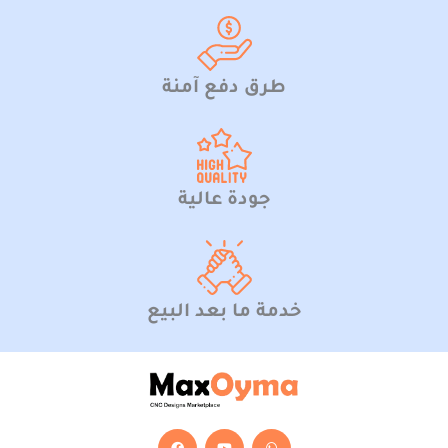
طرق دفع آمنة
جودة عالية
خدمة ما بعد البيع
F
Y
W
a
o
h