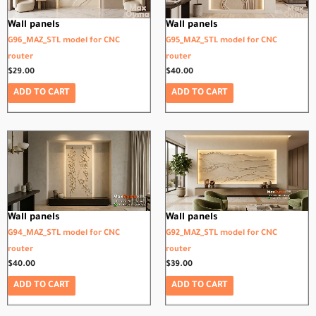
Wall panels
Wall panels
G96_MAZ_STL model for CNC
G95_MAZ_STL model for CNC
router
router
$
29.00
$
40.00
ADD TO CART
ADD TO CART
Wall panels
Wall panels
G94_MAZ_STL model for CNC
G92_MAZ_STL model for CNC
router
router
$
40.00
$
39.00
ADD TO CART
ADD TO CART