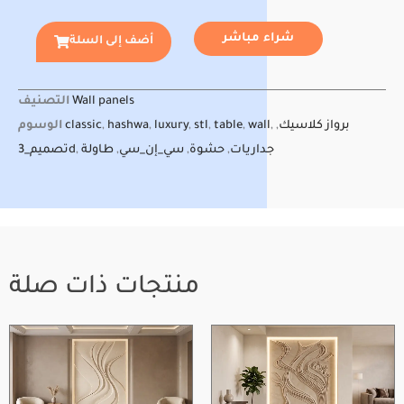
شراء مباشر
أضف إلى السلة
التصنيف
Wall panels
الوسوم
classic
,
hashwa
,
luxury
,
stl
,
table
,
wall
,
,
برواز كلاسيك
تصميم_3d
,
طاولة
,
سي_إن_سي
,
حشوة
,
جداريات
منتجات ذات صلة