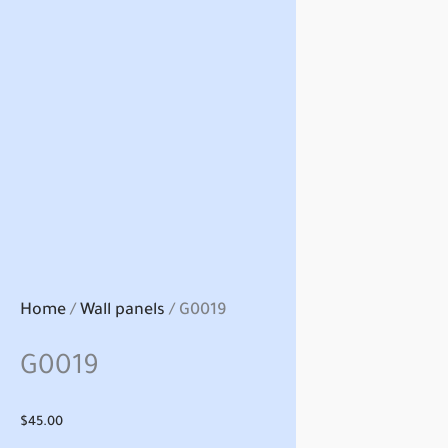
Home
/
Wall panels
/ G0019
G0019
$
45.00