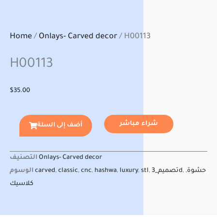
Home
/
Onlays- Carved decor
/ H00113
H00113
$
35.00
شراء مباشر
أضف إلى السلة
التصنيف
Onlays- Carved decor
الوسوم
carved
,
classic
,
cnc
,
hashwa
,
luxury
,
stl
,
تصميم_3d
,
,
حشوة
كلاسيك