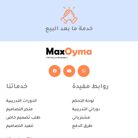
خدمة ما بعد البيع
F
Y
W
a
o
h
c
u
a
e
t
t
b
u
s
روابط مفيدة
خدماتنا
o
b
a
o
e
p
k
p
لوحة التحكم
الدورات التدريبية
دوراتي التدريبية
متجر التصاميم
مشترياتي
طلب تصميم خاص
طرق الدفع
تنفيذ التصاميم