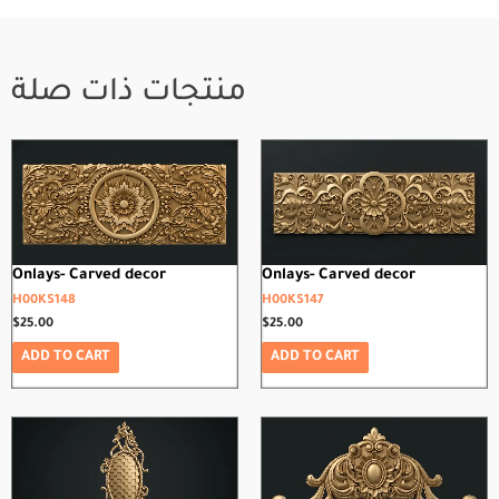
منتجات ذات صلة
Onlays- Carved decor
Onlays- Carved decor
H00KS148
H00KS147
$
25.00
$
25.00
ADD TO CART
ADD TO CART