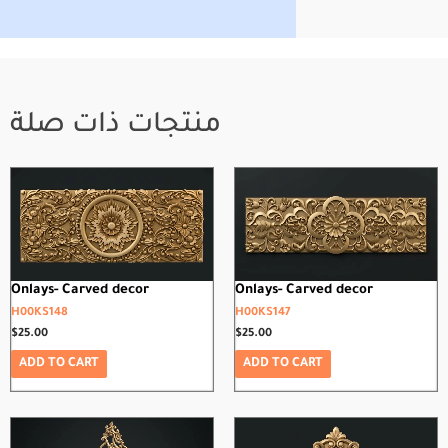
منتجات ذات صلة
Onlays- Carved decor
Onlays- Carved decor
H00KS148
H00KS147
$
25.00
$
25.00
ADD TO CART
ADD TO CART