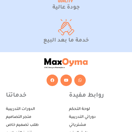
جودة عالية
خدمة ما بعد البيع
F
Y
W
a
o
h
c
u
a
e
t
t
b
u
s
روابط مفيدة
خدماتنا
o
b
a
o
e
p
k
p
لوحة التحكم
الدورات التدريبية
دوراتي التدريبية
متجر التصاميم
مشترياتي
طلب تصميم خاص