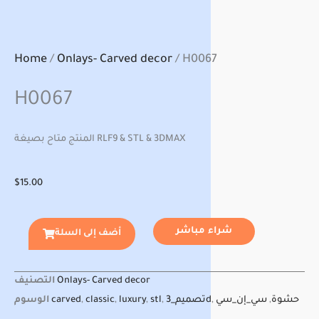
Home
/
Onlays- Carved decor
/ H0067
H0067
المنتج متاح بصيغة RLF9 & STL & 3DMAX
$
15.00
شراء مباشر
أضف إلى السلة
Onlays- Carved decor
التصنيف
حشوة
,
سي_إن_سي
,
تصميم_3d
,
stl
,
luxury
,
classic
,
carved
الوسوم