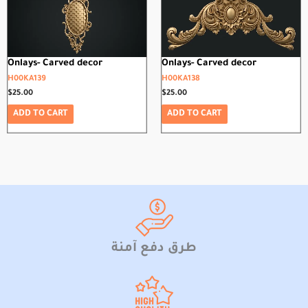
Onlays- Carved decor
Onlays- Carved decor
H00KA139
H00KA138
$
25.00
$
25.00
ADD TO CART
ADD TO CART
طرق دفع آمنة