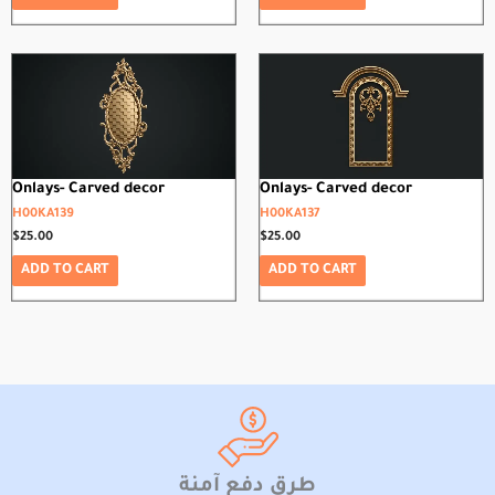
Onlays- Carved decor
Onlays- Carved decor
H00KA139
H00KA137
$
25.00
$
25.00
ADD TO CART
ADD TO CART
طرق دفع آمنة