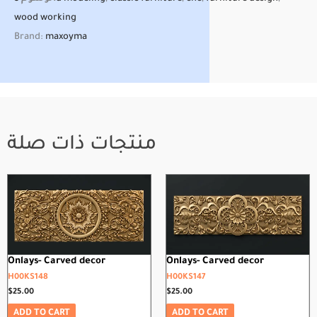
wood working
Brand:
maxoyma
منتجات ذات صلة
Onlays- Carved decor
Onlays- Carved decor
H00KS148
H00KS147
$
25.00
$
25.00
ADD TO CART
ADD TO CART