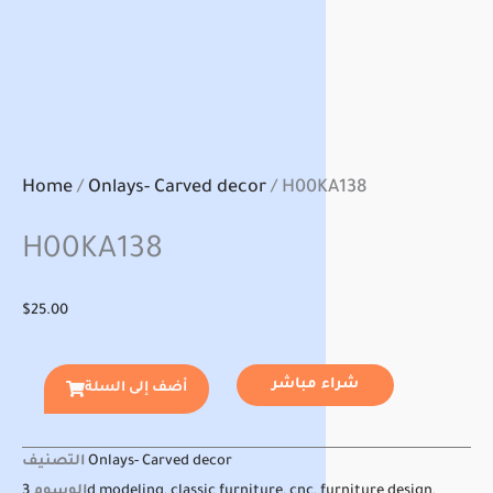
Home
/
Onlays- Carved decor
/ H00KA138
H00KA138
$
25.00
شراء مباشر
أضف إلى السلة
التصنيف
Onlays- Carved decor
الوسوم
3d modeling
,
classic furniture
,
cnc
,
furniture design
,