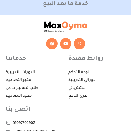
خدمة ما بعد البيع
F
Y
W
a
o
h
c
u
a
e
t
t
b
u
s
روابط مفيدة
خدماتنا
o
b
a
o
e
p
k
p
لوحة التحكم
الدورات التدريبية
دوراتي التدريبية
متجر التصاميم
مشترياتي
طلب تصميم خاص
طرق الدفع
تنفيذ التصاميم
اتصل بنا
01097702902