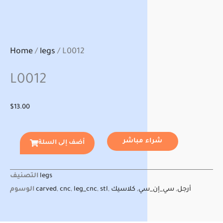
Home
/
legs
/ L0012
L0012
$
13.00
شراء مباشر
أضف إلى السلة
legs
التصنيف
أرجل
,
سي_إن_سي
,
كلاسيك
,
stl
,
leg_cnc
,
cnc
,
carved
الوسوم