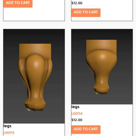
ADD TO CART
$
12.00
ADD TO CART
legs
L00114
$
12.00
legs
ADD TO CART
L00115