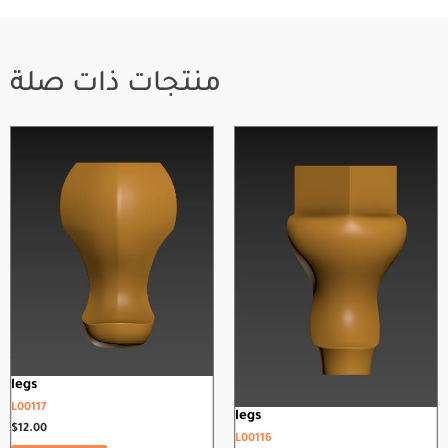
منتجات ذات صلة
legs
L00117
legs
$
12.00
L00116