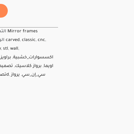
Mirror frames
الت
,
cnc
,
classic
,
carved
ال
y
,
stl
,
wall
,
اكسسوارات_خشبية
,
براويز
,
اويما
,
برواز كلاسيك
,
تصميم 
سي_إن_سي
,
يرواز
,
تصميم_3d