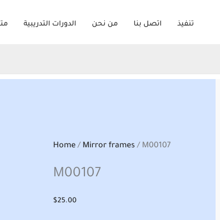
تنفيذ
اتصل بنا
من نحن
الدورات التدريبية
متج
Home
/
Mirror frames
/ M00107
M00107
$
25.00