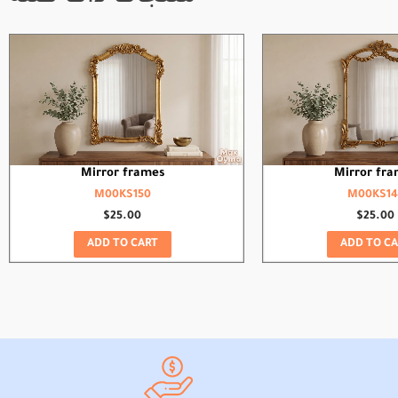
Mirror frames
Mirror fra
M00KS150
M00KS14
$
25.00
$
25.00
ADD TO CART
ADD TO CA