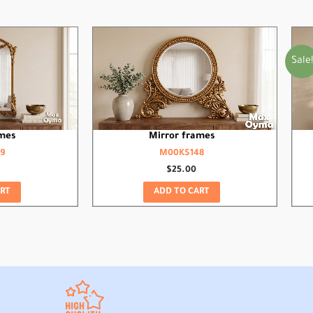
Sale!
mes
Mirror frames
9
M00KS148
$
25.00
RT
ADD TO CART