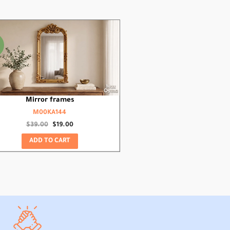
Original
Current
price
price
was:
is:
$39.00.
$19.00.
Mirror frames
M00KA144
$
39.00
$
19.00
ADD TO CART