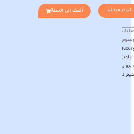
شراء مباشر
أضف إلى السلة
صنيف
وسوم
luxur
براويز
برواز
,