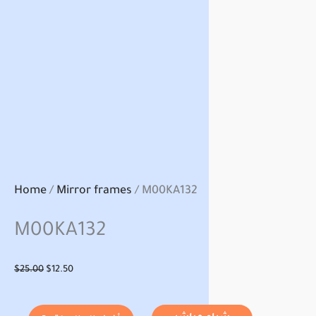
Home
/
Mirror frames
/ M00KA132
M00KA132
Original
Current
$
25.00
$
12.50
price
price
was:
is: