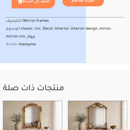
شراء مباشر
أضف إلى السلة
$25.00.
$12.50.
التصنيف
Mirror frames
الوسوم
classic
,
cnc
,
Decor
,
Interior
,
interior design
,
mirior
,
mirror-cnc
,
يرواز
Brand:
maxoyma
منتجات ذات صلة