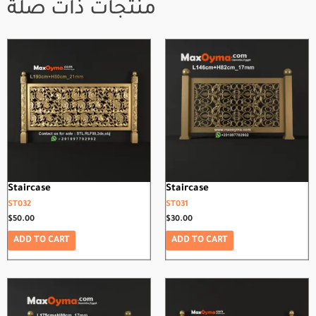
منتجات ذات صلة
Staircase
Staircase
ST032
ST031
$
50.00
$
30.00
ADD TO CART
ADD TO CART