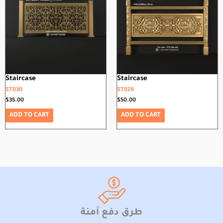
Staircase
Staircase
ST030
ST029
$
35.00
$
50.00
ADD TO CART
ADD TO CART
طرق دفع آمنة