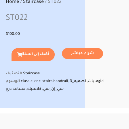
Home
/
Staircase
/ ST022
ST022
$
100.00
شراء مباشر
أضف إلى السلة
Staircase
التصنيف
,
تصميم_3d
أومايات
,
,
stairs handrail
,
cnc
,
classic
الوسوم
سي_إن_سي
,
كلاسيك
,
مساعد درج