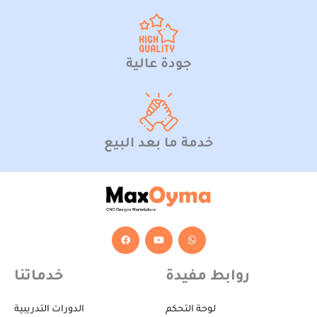
جودة عالية
خدمة ما بعد البيع
F
Y
W
a
o
h
c
u
a
e
t
t
b
u
s
روابط مفيدة
خدماتنا
o
b
a
o
e
p
k
p
لوحة التحكم
الدورات التدريبية