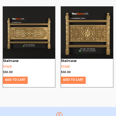
Staircase
Staircase
ST029
ST028
$
50.00
$
50.00
ADD TO CART
ADD TO CART