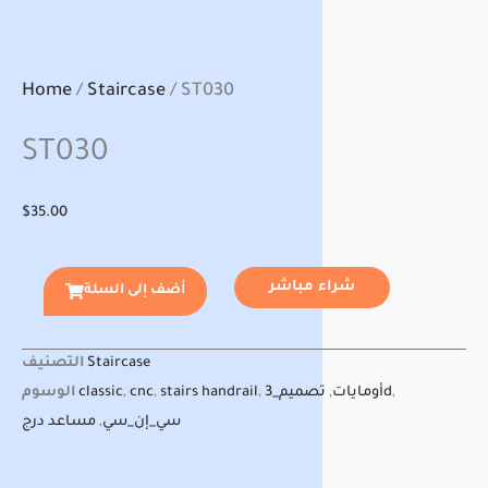
Home
/
Staircase
/ ST030
ST030
$
35.00
شراء مباشر
أضف إلى السلة
Staircase
التصنيف
,
تصميم_3d
أومايات
,
,
stairs handrail
,
cnc
,
classic
الوسوم
سي_إن_سي
,
مساعد درج