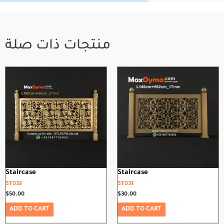
منتجات ذات صلة
Staircase
Staircase
ST032
ST031
$
50.00
$
30.00
ADD TO CART
ADD TO CART