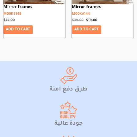
Mirror frames
Mirror frames
M00KS148
M00KA144
$
25.00
$
39.00
$
19.00
ADD TO CART
ADD TO CART
طرق دفع آمنة
جودة عالية