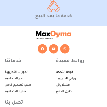
خدمة ما بعد البيع
F
Y
W
a
o
h
c
u
a
e
t
t
b
u
s
روابط مفيدة
خدماتنا
o
b
a
o
e
p
k
p
لوحة التحكم
الدورات التدريبية
دوراتي التدريبية
متجر التصاميم
مشترياتي
طلب تصميم خاص
طرق الدفع
تنفيذ التصاميم
اتصل بنا