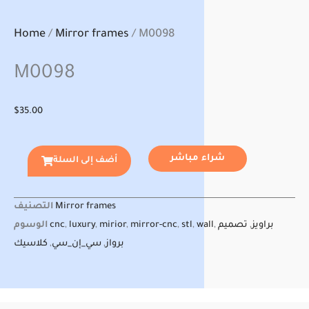
Home
/
Mirror frames
/ M0098
M0098
$
35.00
شراء مباشر
أضف إلى السلة
التصنيف
Mirror frames
الوسوم
cnc
,
luxury
,
mirior
,
mirror-cnc
,
stl
,
wall
,
تصميم
,
براويز
كلاسيك
,
سي_إن_سي
,
برواز