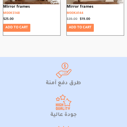
Mirror frames
Mirror frames
M00KS148
M00KA144
$
25.00
$
39.00
$
19.00
ADD TO CART
ADD TO CART
طرق دفع آمنة
جودة عالية