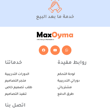
خدمة ما بعد البيع
F
Y
W
a
o
h
c
u
a
e
t
t
b
u
s
روابط مفيدة
خدماتنا
o
b
a
o
e
p
k
p
لوحة التحكم
الدورات التدريبية
دوراتي التدريبية
متجر التصاميم
مشترياتي
طلب تصميم خاص
طرق الدفع
تنفيذ التصاميم
اتصل بنا