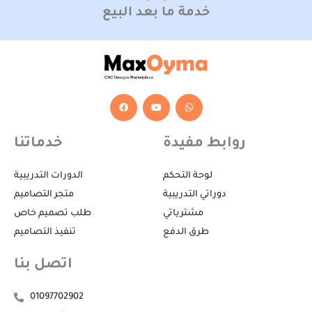
خدمة ما بعد البيع
F
Y
W
a
o
h
c
u
a
e
t
t
b
u
s
روابط مفيدة
خدماتنا
o
b
a
o
e
p
k
p
لوحة التحكم
الدورات التدريبية
دوراتي التدريبية
متجر التصاميم
مشترياتي
طلب تصميم خاص
طرق الدفع
تنفيذ التصاميم
اتصل بنا
01097702902