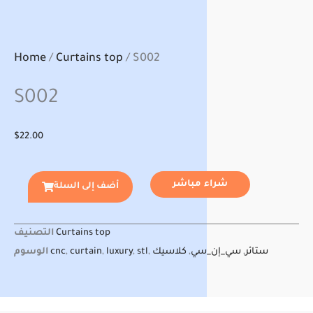
Home
/
Curtains top
/ S002
S002
$
22.00
شراء مباشر
أضف إلى السلة
Curtains top
التصنيف
ستائر
,
سي_إن_سي
,
كلاسيك
,
stl
,
luxury
,
curtain
,
cnc
الوسوم