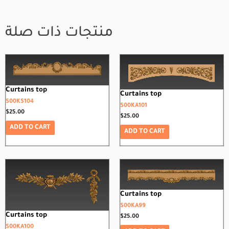
منتجات ذات صلة
Curtains top
Curtains top
S00KS104
S00KA101
$
25.00
$
25.00
ADD TO CART
ADD TO CART
Curtains top
S00KA99
Curtains top
$
25.00
S00KA100