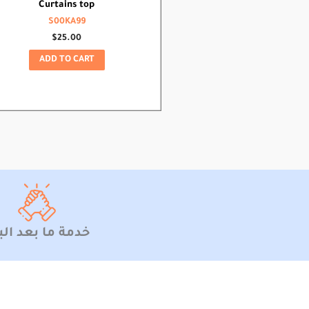
Curtains top
S00KA99
$
25.00
ADD TO CART
خدمة ما بعد الب