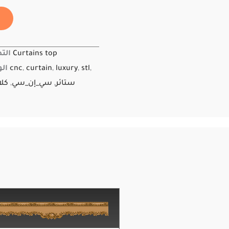
Curtains top
الت
,
stl
,
luxury
,
curtain
,
cnc
ال
ستائر
,
سي_إن_سي
,
كل