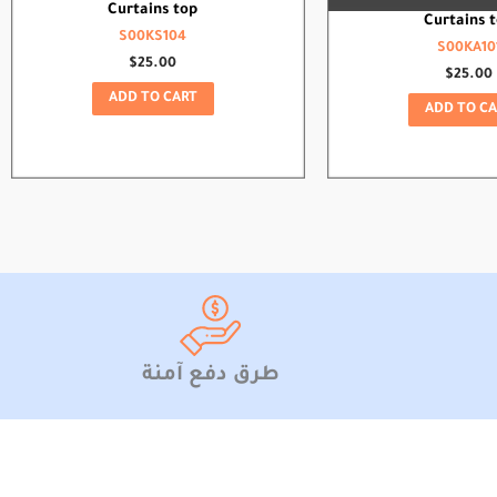
Curtains top
Curtains 
S00KS104
S00KA10
$
25.00
$
25.00
ADD TO CART
ADD TO CA
طرق دفع آمنة