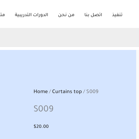
تنفيذ
اتصل بنا
من نحن
الدورات التدريبية
متج
Home
/
Curtains top
/ S009
S009
$
20.00