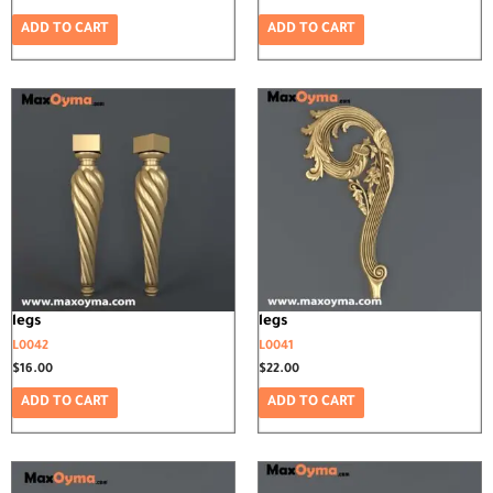
ADD TO CART
ADD TO CART
legs
legs
L0042
L0041
$
16.00
$
22.00
ADD TO CART
ADD TO CART