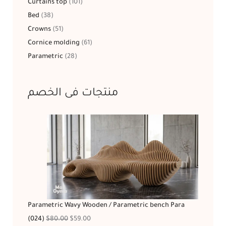
Curtains top
101
Bed
38
Crowns
51
Cornice molding
61
Parametric
28
منتجات فى الخصم
Parametric Wavy Wooden / Parametric bench Para
(024)
$
80.00
$
59.00