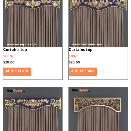
Curtains top
Curtains top
S0026
S0025
$
20.00
$
20.00
ADD TO CART
ADD TO CART