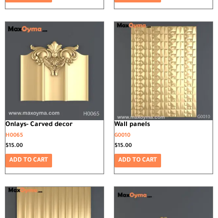
Onlays- Carved decor
Wall panels
H0065
G0010
$
15.00
$
15.00
ADD TO CART
ADD TO CART