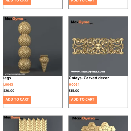
ADD TO CART
ADD TO CART
legs
Onlays- Carved decor
L0043
H0064
$
20.00
$
15.00
ADD TO CART
ADD TO CART