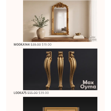
M00KA144
$
39.00
$
19.00
L00KA75
$
55.00
$
39.00