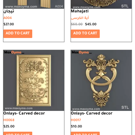
تيجان
Mahajati
A004
أية الكرسى
$
27.00
$
60.00
$
45.00
ADD TO CART
ADD TO CART
Onlays- Carved decor
Onlays- Carved decor
H0068
H0017
$
25.00
$
10.00