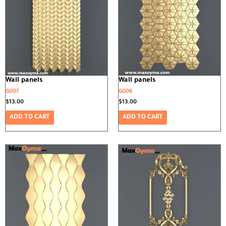
Wall panels
Wall panels
G007
G006
$
13.00
$
13.00
ADD TO CART
ADD TO CART