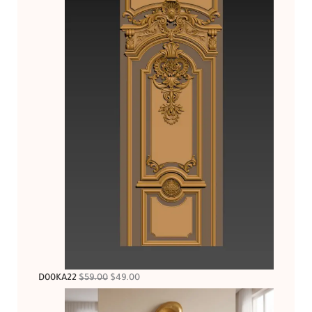
D00KA22
$
59.00
$
49.00