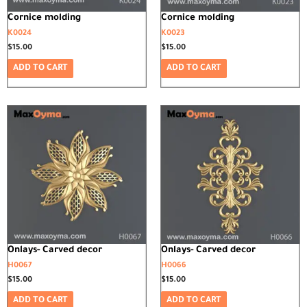
Cornice molding
Cornice molding
K0024
K0023
$
15.00
$
15.00
ADD TO CART
ADD TO CART
Onlays- Carved decor
Onlays- Carved decor
H0067
H0066
$
15.00
$
15.00
ADD TO CART
ADD TO CART