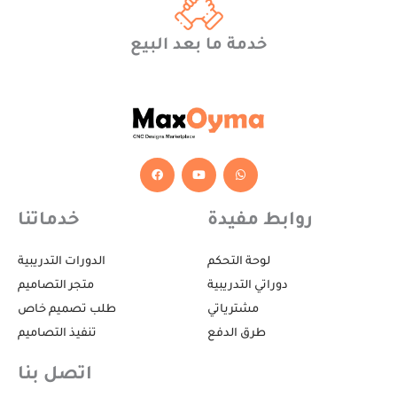
خدمة ما بعد البيع
F
Y
W
a
o
h
c
u
a
e
t
t
b
u
s
روابط مفيدة
خدماتنا
o
b
a
o
e
p
k
p
لوحة التحكم
الدورات التدريبية
دوراتي التدريبية
متجر التصاميم
مشترياتي
طلب تصميم خاص
طرق الدفع
تنفيذ التصاميم
اتصل بنا