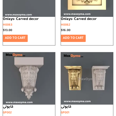
Onlays- Carved decor
Onlays- Carved decor
H0063
H0062
$
13.00
$
16.00
ADD TO CART
ADD TO CART
كابولى
كابولى
GP002
GP001