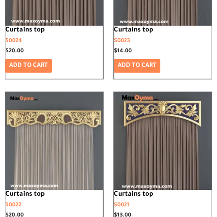
Curtains top
Curtains top
S0024
S0023
$
20.00
$
14.00
ADD TO CART
ADD TO CART
Curtains top
Curtains top
S0022
S0021
$
20.00
$
13.00