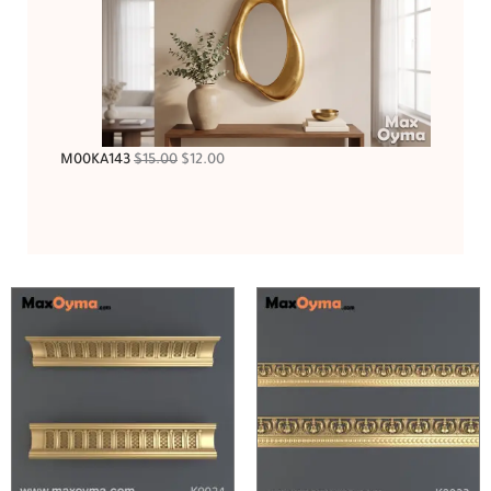
M00KA143
$
15.00
$
12.00